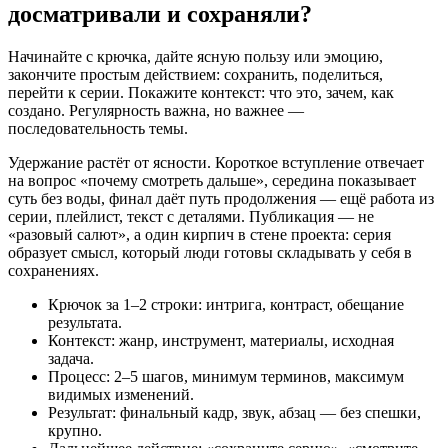
досматривали и сохраняли?
Начинайте с крючка, дайте ясную пользу или эмоцию,
закончите простым действием: сохранить, поделиться,
перейти к серии. Покажите контекст: что это, зачем, как
создано. Регулярность важна, но важнее —
последовательность темы.
Удержание растёт от ясности. Короткое вступление отвечает
на вопрос «почему смотреть дальше», середина показывает
суть без воды, финал даёт путь продолжения — ещё работа из
серии, плейлист, текст с деталями. Публикация — не
«разовый салют», а один кирпич в стене проекта: серия
образует смысл, который люди готовы складывать у себя в
сохранениях.
Крючок за 1–2 строки: интрига, контраст, обещание
результата.
Контекст: жанр, инструмент, материалы, исходная
задача.
Процесс: 2–5 шагов, минимум терминов, максимум
видимых изменений.
Результат: финальный кадр, звук, абзац — без спешки,
крупно.