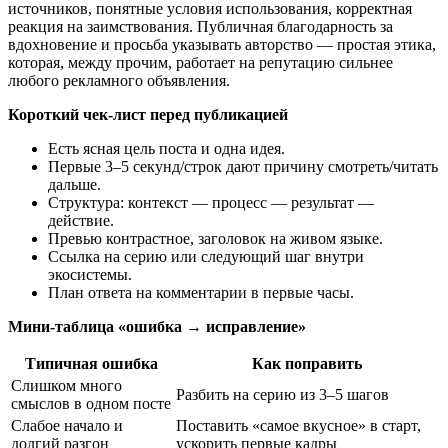
источников, понятные условия использования, корректная
реакция на заимствования. Публичная благодарность за
вдохновение и просьба указывать авторство — простая этика,
которая, между прочим, работает на репутацию сильнее
любого рекламного объявления.
Короткий чек‑лист перед публикацией
Есть ясная цель поста и одна идея.
Первые 3–5 секунд/строк дают причину смотреть/читать
дальше.
Структура: контекст — процесс — результат —
действие.
Превью контрастное, заголовок на живом языке.
Ссылка на серию или следующий шаг внутри
экосистемы.
План ответа на комментарии в первые часы.
Мини‑таблица «ошибка → исправление»
Типичная ошибка
Как поправить
Слишком много
Разбить на серию из 3–5 шагов
смыслов в одном посте
Слабое начало и
Поставить «самое вкусное» в старт,
долгий разгон
ускорить первые кадры