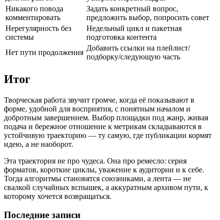
Никакого повода
Задать конкретный вопрос,
комментировать
предложить выбор, попросить совет
Нерегулярность без
Недельный цикл и пакетная
системы
подготовка контента
Добавить ссылки на плейлист/
Нет пути продолжения
подборку/следующую часть
Итог
Творческая работа звучит громче, когда её показывают в
форме, удобной для восприятия, с понятным началом и
добротным завершением. Выбор площадки под жанр, живая
подача и бережное отношение к метрикам складываются в
устойчивую траекторию — ту самую, где публикации кормят
идею, а не наоборот.
Эта траектория не про чудеса. Она про ремесло: серия
форматов, короткие циклы, уважение к аудитории и к себе.
Тогда алгоритмы становятся союзниками, а лента — не
свалкой случайных вспышек, а аккуратным архивом пути, к
которому хочется возвращаться.
Последние записи