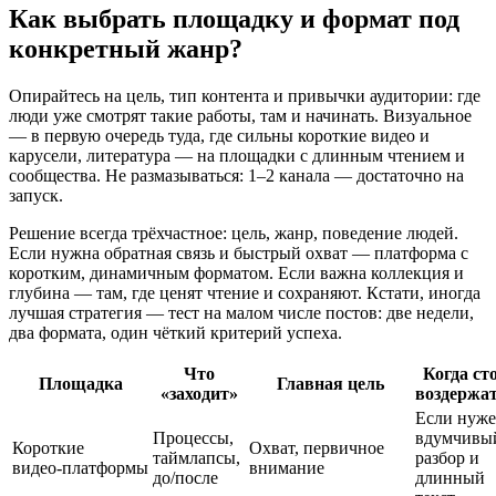
Как выбрать площадку и формат под
конкретный жанр?
Опирайтесь на цель, тип контента и привычки аудитории: где
люди уже смотрят такие работы, там и начинать. Визуальное
— в первую очередь туда, где сильны короткие видео и
карусели, литература — на площадки с длинным чтением и
сообщества. Не размазываться: 1–2 канала — достаточно на
запуск.
Решение всегда трёхчастное: цель, жанр, поведение людей.
Если нужна обратная связь и быстрый охват — платформа с
коротким, динамичным форматом. Если важна коллекция и
глубина — там, где ценят чтение и сохраняют. Кстати, иногда
лучшая стратегия — тест на малом числе постов: две недели,
два формата, один чёткий критерий успеха.
Что
Когда ст
Площадка
Главная цель
«заходит»
воздержа
Если нуж
Процессы,
вдумчивы
Короткие
Охват, первичное
таймлапсы,
разбор и
видео‑платформы
внимание
до/после
длинный