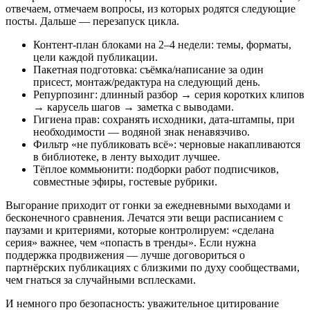
отвечаем, отмечаем вопросы, из которых родятся следующие
посты. Дальше — перезапуск цикла.
Контент‑план блоками на 2–4 недели: темы, форматы,
цели каждой публикации.
Пакетная подготовка: съёмка/написание за один
присест, монтаж/редактура на следующий день.
Репурпозинг: длинный разбор → серия коротких клипов
→ карусель шагов → заметка с выводами.
Гигиена прав: сохранять исходники, дата‑штампы, при
необходимости — водяной знак ненавязчиво.
Фильтр «не публиковать всё»: черновые накапливаются
в библиотеке, в ленту выходит лучшее.
Тёплое коммьюнити: подборки работ подписчиков,
совместные эфиры, гостевые рубрики.
Выгорание приходит от гонки за ежедневными выходами и
бесконечного сравнения. Лечатся эти вещи расписанием с
паузами и критериями, которые контролируем: «сделана
серия» важнее, чем «попасть в тренды». Если нужна
поддержка продвижения — лучше договориться о
партнёрских публикациях с близкими по духу сообществами,
чем гнаться за случайными всплесками.
И немного про безопасность: уважительное цитирование