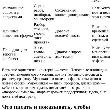
текст
Серии
Визуальные
Если конт
работ,
Сохранения,
соцсети с
почти вес
подборки,
коллекционирование
каруселями
звук и реч
мини‑уроки
Разбор
Если нет
техники,
Длинные
Доверие,
времени н
влоги,
видео‑платформы
вовлечённость
монтаж и
«история
сценарий
проекта»
Эссе,
Если нуж
Площадки для
главы,
Диалог с ядром
мгновенн
текста и
сценарии,
аудитории
визуальн
сообществ
поэзия
эффект
Есть ещё один тихий критерий — темп. Некоторые площадки
требуют ежедневного касания, другие терпимо относятся к
рваному графику. Музыкантам полезны фрагменты демо и
живые сессии, художникам — шаги процесса, дизайнерам —
кейсы с контекстом задачи, писателям — отрывки и
«наброски смысла». Формат должен поддерживать идею, а не
ломать её под тренд.
Что писать и показывать, чтобы