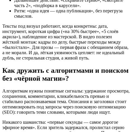
Дальнейшее действие: «сохраните серию», «смотрите
часть 2», «подборка в карусели».
Ритм: «одна идея — одна публикация», без перегруза
смыслов.
Тексты под визуал работают, когда конкретны: дата,
инструмент, короткая цифра («на 30% быстрее», «5 слоёв
акрила»), наблюдение из мастерской. В видео полезен
жёсткий монтаж: кадры по делу, быстрые переходы между
«было/стало». Для прозы — первая фраза с обещанием образа,
а не морали. И да, лёгкая уязвимость цепляет: не идеальный
дубль, не стерильная студия, а живой путь.
Как дружить с алгоритмами и поиском
без «чёрной магии»?
Алгоритмам нужны понятные сигналы: удержание просмотра,
сохранения, комментарии, кликабельность превью и
стабильно распознаваемая тема. Описания и заголовки стоит
оптимизировать под запросы через поисковую оптимизацию
(SEO): говорить теми словами, которыми люди ищут.
Никакого шаманства: «первые секунды — самое дорогое
эфирное время». Если зритель задержался, пролистал серию