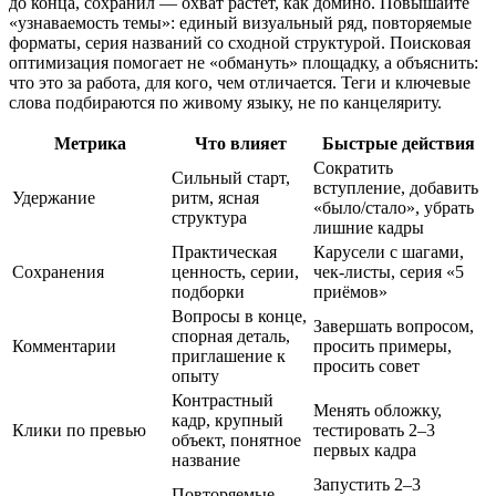
до конца, сохранил — охват растёт, как домино. Повышайте
«узнаваемость темы»: единый визуальный ряд, повторяемые
форматы, серия названий со сходной структурой. Поисковая
оптимизация помогает не «обмануть» площадку, а объяснить:
что это за работа, для кого, чем отличается. Теги и ключевые
слова подбираются по живому языку, не по канцеляриту.
Метрика
Что влияет
Быстрые действия
Сократить
Сильный старт,
вступление, добавить
Удержание
ритм, ясная
«было/стало», убрать
структура
лишние кадры
Практическая
Карусели с шагами,
Сохранения
ценность, серии,
чек‑листы, серия «5
подборки
приёмов»
Вопросы в конце,
Завершать вопросом,
спорная деталь,
Комментарии
просить примеры,
приглашение к
просить совет
опыту
Контрастный
Менять обложку,
кадр, крупный
Клики по превью
тестировать 2–3
объект, понятное
первых кадра
название
Запустить 2–3
Повторяемые