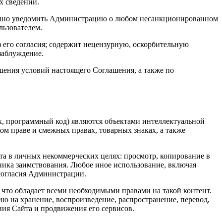
х сведений.
дленно уведомить Администрацию о любом несанкционированном
льзователем.
з его согласия; содержит нецензурную, оскорбительную
заблуждение.
ушения условий настоящего Соглашения, а также по
ых, программный код) являются объектами интеллектуальной
м праве и смежных правах, товарных знаках, а также
йта в личных некоммерческих целях: просмотр, копирование в
чника заимствования. Любое иное использование, включая
 согласия Администрации.
, что обладает всеми необходимыми правами на такой контент.
ю на хранение, воспроизведение, распространение, перевод,
ния Сайта и продвижения его сервисов.