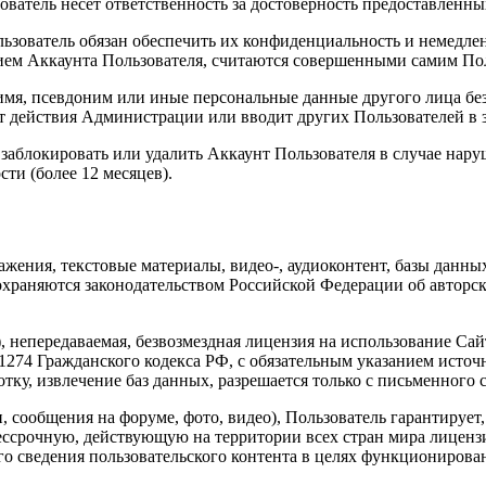
ователь несет ответственность за достоверность предоставленны
 Пользователь обязан обеспечить их конфиденциальность и неме
нием Аккаунта Пользователя, считаются совершенными самим По
 имя, псевдоним или иные персональные данные другого лица бе
т действия Администрации или вводит других Пользователей в 
 заблокировать или удалить Аккаунт Пользователя в случае нар
ти (более 12 месяцев).
ражения, текстовые материалы, видео-, аудиоконтент, базы данн
раняются законодательством Российской Федерации об авторско
), непередаваемая, безвозмездная лицензия на использование Са
 1274 Гражданского кодекса РФ, с обязательным указанием исто
тку, извлечение баз данных, разрешается только с письменного
, сообщения на форуме, фото, видео), Пользователь гарантирует
ссрочную, действующую на территории всех стран мира лицензи
го сведения пользовательского контента в целях функционирова