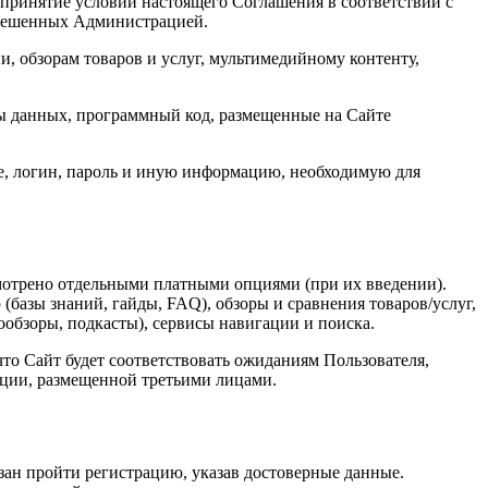
 принятие условий настоящего Соглашения в соответствии с
зрешенных Администрацией.
 обзорам товаров и услуг, мультимедийному контенту,
ы данных, программный код, размещенные на Сайте
е, логин, пароль и иную информацию, необходимую для
смотрено отдельными платными опциями (при их введении).
базы знаний, гайды, FAQ), обзоры и сравнения товаров/услуг,
обзоры, подкасты), сервисы навигации и поиска.
 что Сайт будет соответствовать ожиданиям Пользователя,
ации, размещенной третьими лицами.
язан пройти регистрацию, указав достоверные данные.