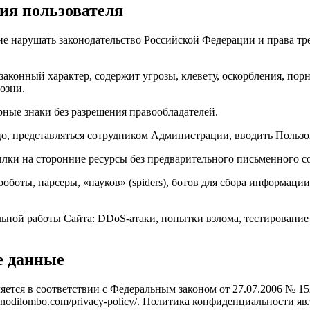
ия пользователя
, не нарушать законодательство Российской Федерации и права т
езаконный характер, содержит угрозы, клевету, оскорбления, по
озни.
рные знаки без разрешения правообладателей.
ицо, представляться сотрудником Администрации, вводить Пользо
сылки на сторонние ресурсы без предварительного письменного 
оботы, парсеры, «пауков» (spiders), ботов для сбора информаци
ьной работы Сайта: DDoS-атаки, попытки взлома, тестирование 
е данные
яется в соответствии с Федеральным законом от 27.07.2006 № 
ianodilombo.com/privacy-policy/. Политика конфиденциальности 