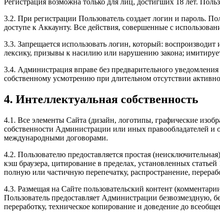
Регистрация возможна только для лиц, достигших 18 лет. Польз
3.2. При регистрации Пользователь создает логин и пароль.
доступе к Аккаунту. Все действия, совершенные с использова
3.3. Запрещается использовать логин, который: воспроизводит
лексику, призывы к насилию или нарушению закона; имитируе
3.4. Администрация вправе без предварительного уведомления
собственному усмотрению при длительном отсутствии активнос
4. Интеллектуальная собственность
4.1. Все элементы Сайта (дизайн, логотипы, графические изоб
собственности Администрации или иных правообладателей и ох
международными договорами.
4.2. Пользователю предоставляется простая (неисключительная
кэш браузера, цитирование в пределах, установленных статьей
полную или частичную перепечатку, распространение, перерабо
4.3. Размещая на Сайте пользовательский контент (комментарии
Пользователь предоставляет Администрации безвозмездную, бе
переработку, техническое копирование и доведение до всеобще