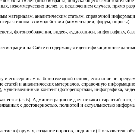
 возраста 18 лет (либо возраста, допускающего самостоятельное
ных, некоммерческих целях, за исключением случаев, прямо ра
ым материалам, аналитическим статьям, справочной информации,
 интерактивном взаимодействии (комментарии, форум, опросы).
сты, фотоизображения, видео-, аудиозаписи, инфографику, баз
и регистрации на Сайте и содержащая идентификационные данны
ту и его сервисам на безвозмездной основе, если иное не преду
е статей и аналитических материалов, справочную информацию (
, мультимедийный контент (фоторепортажи, инфографика, видео
ак есть» (as is). Администрация не дает никаких гарантий того,
связанных с достоверностью, полнотой и актуальностью информ
астие в форумах, создание опросов, подписки) Пользователь об