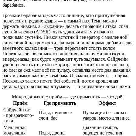
барабанов.
Громкие барабаны здесь часто лишние, зато приглушённая
перкуссия и редкие удары — в самый раз. Темп можно
держать низким, а «дыхание» делать огибающей атака–спад–
сустейн–релиз (ADSR), чуть удлиняя атаку у пэдов и
поджимая сустейн. Низкочастотный генератор с медленной
синусоидой на громкости, фильтре или панораме добавит едва
заметного колыхания — трек перестанет стоять колом.
Полезны «человечные» отклонения: на пару миллисекунд
вперёд‑назад, как будто музыкант чуть задумался. Сайдчейн
удобно вешать от тихого «призрачного» кика: он не слышен,
но слегка сжимает всё по пульсу, оставляя место для дыхания
басу и самым важным тембрам. И важный момент — паузы.
Несколько тактов почти без событий, потом крошечная
деталь, будто вспышка в тумане, — и внимание снова с нами.
Микродвижение: приём — где применить — что даёт
Приём
Где применить
Эффект
Сайдчейн от
Пэды, шумовые
Пульсация без явных
«призрачного»
слои, бас
ударов, место для низа
кика
Медленная
Дыхание тембра,
модуляция
Пэды, дроны
ощущение течения