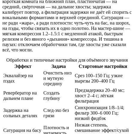
короткая комната на ближний план, пластинчатая — на
средний, свёрточная — на дальние хвосты; задержка
калибрует повтор, а фильтрация задержки не даёт ей спорить с
вокальными формантами и верхней серединой. Сатурация —
не ради «жара», а ради плотности: чуть‑чуть на бас, на шорох,
на пэды, чтобы связать их в одно полотно. На мастер‑шине —
мягкая компрессия 1.2–1.5:1 с медленной атакой, быстрым
релизом и без явного «дыхания» компрессора. И тишина в
паузах: отключаем обработчики там, где хвосты уже сказали
всё, что могли.
Обработки и типичные настройки для объёмного звучания
Эффект
Задача
Стартовые настройки
Очистить низ
Эквалайзер на
Срез 100–150 Гц; узкие
и мутную
пэдах
вырезы 200–400 Гц
середину
Предзадержка 20–40 мс;
Ревербератор на
Создать
хвост 2–4 с; лёгкая
дальнем плане
глубину
фильтрация
Синхронизация 1/8–1/4;
Задержка на
След‑эхо без
фильтр 300–6 000 Гц;
сольных деталях
грязи
низкий фидбэк
Низкая степень,
Плотность и
Сатурация на басу
смешивание эффект/сухой
читаемость