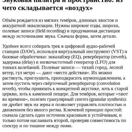
чего складывается «воздух»
Объём рождается из мягких тембров, длинных хвостов и
аккуратной эквализации. Нужны широкие пэды, шорохи,
полевые записи (field recording) и продуманная дистанция
между источниками звука. Сначала форма, затем детали.
Удобнее всего собирать трек в цифровой аудио‑рабочей
станции (DAW), используя виртуальный инструмент (VST) и
базовые обработчики: эквалайзер (EQ), ревербератор (reverb),
задержка (delay) и низкочастотный генератор (LFO) для
тонких колебаний. Полевые записи — тихий город, лесной
ветер, гул метро — дают «место действия». Их можно
растянуть, приглушить, приподкрасить шумоподавлением, а
затем пустить через свёрточный ревербератор (convolution
reverb), чтобы привязать к конкретной акустике, хоть к старой
церкви, хоть к каменной пещере. Для тембров, которые «тают
во времени», полезен гранулярный синтез (granular synthesis):
он дробит звук на зерна и позволяет управлять плотностью и
движением без явного ритма. Ключевой принцип простой:
сначала сделать один источник красивым и устойчивым, и
только потом наслаивать второй, проверяя совместимость по
спектру и по тишине между ними.