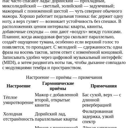
Нас часто спасают лады: дорийский — прохладный,
миксолидийский — светлый, эолийский — задумчивый;
мажорный с пониженной шестой — чуть севернее обычного
мажора. Хорошо работает педальная тоника: бас держит одну
ноту, а верх гуляет — возникает устойчивость без спешки. В
расположениях ценим интервалы: кварты, квинты,
добавочные секунды — они дают «воздух» между голосами.
Планинг, когда аккордовая фигура скользит параллельно,
создаёт ощущение тумана, особенно если верхний голос то
появляется, то пропадает. С мелодией — сдержанность: одна
фраза на восемь тактов, затем ответ с изменённой концовкой.
Записывать удобно через цифровой музыкальный интерфейс
(MIDI), а затем раздвигать ноты так, чтобы дыхание совпадало
с модуляциями тембра и пространством.
Настроение — приёмы — примечания
Гармонические
Настроение
Примечания
приёмы
Мажор с добавленной
Бас сухой, верх — с
Тёплое
второй, открытые
длинной
умиротворение
квинты
реверберацией
Фильтрованная
Холодная
Дорийский лад,
задержка, узкий
отстранённость
параллельные кварты
спектр
Минор с пониженной
Лёгкая сатурация,