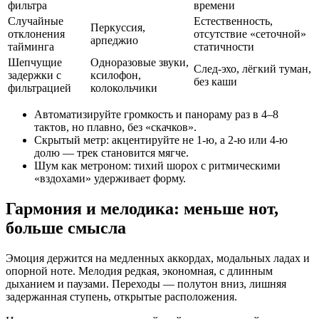
фильтра
времени
Случайные
Естественность,
Перкуссия,
отклонения
отсутствие «сеточной»
арпеджио
тайминга
статичности
Шепчущие
Одноразовые звуки,
След‑эхо, лёгкий туман,
задержки с
ксилофон,
без каши
фильтрацией
колокольчики
Автоматизируйте громкость и панораму раз в 4–8
тактов, но плавно, без «скачков».
Скрытый метр: акцентируйте не 1‑ю, а 2‑ю или 4‑ю
долю — трек становится мягче.
Шум как метроном: тихий шорох с ритмическими
«вздохами» удерживает форму.
Гармония и мелодика: меньше нот,
больше смысла
Эмоция держится на медленных аккордах, модальных ладах и
опорной ноте. Мелодия редкая, экономная, с длинным
дыханием и паузами. Переходы — полутон вниз, лишняя
задержанная ступень, открытые расположения.