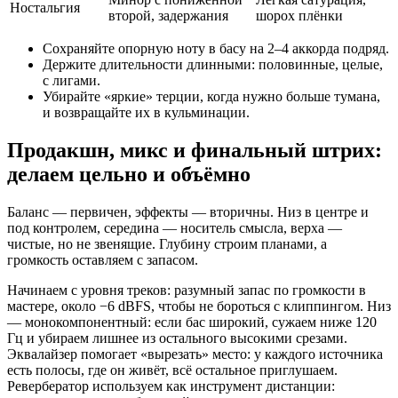
Ностальгия
второй, задержания
шорох плёнки
Сохраняйте опорную ноту в басу на 2–4 аккорда подряд.
Держите длительности длинными: половинные, целые,
с лигами.
Убирайте «яркие» терции, когда нужно больше тумана,
и возвращайте их в кульминации.
Продакшн, микс и финальный штрих:
делаем цельно и объёмно
Баланс — первичен, эффекты — вторичны. Низ в центре и
под контролем, середина — носитель смысла, верха —
чистые, но не звенящие. Глубину строим планами, а
громкость оставляем с запасом.
Начинаем с уровня треков: разумный запас по громкости в
мастере, около −6 dBFS, чтобы не бороться с клиппингом. Низ
— монокомпонентный: если бас широкий, сужаем ниже 120
Гц и убираем лишнее из остального высокими срезами.
Эквалайзер помогает «вырезать» место: у каждого источника
есть полосы, где он живёт, всё остальное приглушаем.
Ревербератор используем как инструмент дистанции: