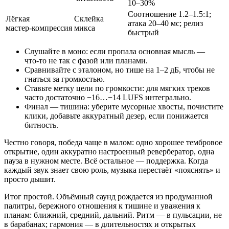
10–30%
Соотношение 1.2–1.5:1;
Лёгкая
Склейка
атака 20–40 мс; релиз
мастер‑компрессия
микса
быстрый
Слушайте в моно: если пропала основная мысль —
что‑то не так с фазой или планами.
Сравнивайте с эталоном, но тише на 1–2 дБ, чтобы не
гнаться за громкостью.
Ставьте метку цели по громкости: для мягких треков
часто достаточно −16…−14 LUFS интегрально.
Финал — тишина: уберите мусорные хвосты, почистите
клики, добавьте аккуратный дезер, если понижается
битность.
Честно говоря, победа чаще в малом: одно хорошее тембровое
открытие, один аккуратно настроенный ревербератор, одна
пауза в нужном месте. Всё остальное — поддержка. Когда
каждый звук знает свою роль, музыка перестаёт «пояснять» и
просто дышит.
Итог простой. Объёмный саунд рождается из продуманной
палитры, бережного отношения к тишине и уважения к
планам: ближний, средний, дальний. Ритм — в пульсации, не
в барабанах; гармония — в длительностях и открытых