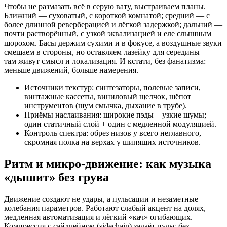
Чтобы не размазать всё в серую вату, выстраиваем планы.
Ближний — суховатый, с короткой комнатой; средний — с
более длинной реверберацией и лёгкой задержкой; дальний —
почти растворённый, с узкой эквализацией и еле слышным
шорохом. Басы держим сухими и в фокусе, а воздушные звуки
смещаем в стороны, но оставляем лазейку для середины —
там живут смысл и локализация. И кстати, без фанатизма:
меньше движений, больше намерения.
Источники текстур: синтезаторы, полевые записи,
винтажные кассеты, виниловый щелчок, шёпот
инструментов (шум смычка, дыхание в трубе).
Приёмы наслаивания: широкие пэды + узкие шумы;
один статичный слой + один с медленной модуляцией.
Контроль спектра: обрез низов у всего неглавного,
скромная полка на верхах у шипящих источников.
Ритм и микро‑движение: как музыка
«дышит» без грува
Движение создают не удары, а пульсации и незаметные
колебания параметров. Работают слабый акцент на долях,
медленная автоматизация и лёгкий «кач» огибающих.
Компрессия с сайдчейном (sidechain) задаёт пульс без