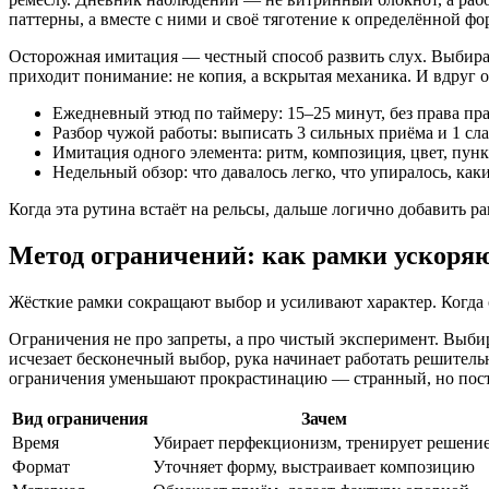
паттерны, а вместе с ними и своё тяготение к определённой фо
Осторожная имитация — честный способ развить слух. Выбираем
приходит понимание: не копия, а вскрытая механика. И вдруг о
Ежедневный этюд по таймеру: 15–25 минут, без права пр
Разбор чужой работы: выписать 3 сильных приёма и 1 сла
Имитация одного элемента: ритм, композиция, цвет, пун
Недельный обзор: что давалось легко, что упиралось, ка
Когда эта рутина встаёт на рельсы, дальше логично добавить р
Метод ограничений: как рамки ускоряю
Жёсткие рамки сокращают выбор и усиливают характер. Когда
Ограничения не про запреты, а про чистый эксперимент. Выбира
исчезает бесконечный выбор, рука начинает работать решитель
ограничения уменьшают прокрастинацию — странный, но пос
Вид ограничения
Зачем
Время
Убирает перфекционизм, тренирует решени
Формат
Уточняет форму, выстраивает композицию