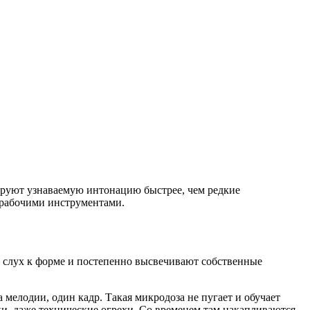
мируют узнаваемую интонацию быстрее, чем редкие
 рабочими инструментами.
 слух к форме и постепенно высвечивают собственные
 мелодии, один кадр. Такая микродоза не пугает и обучает
ки, даже технические огрехи. Со временем там накапливаются