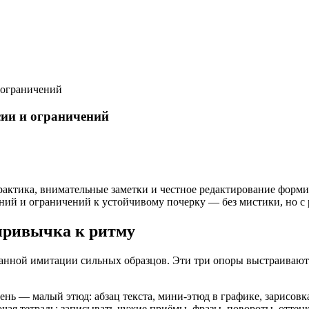
 ограничений
сии и ограничений
 практика, внимательные заметки и честное редактирование фор
ний и ограничений к устойчивому почерку — без мистики, но с
 привычка к ритму
нанной имитации сильных образцов. Эти три опоры выстраивают
нь — малый этюд: абзац текста, мини-этюд в графике, зарисовка
чая тетрадь: записывать чужие приёмы, фразы, повороты, оттен