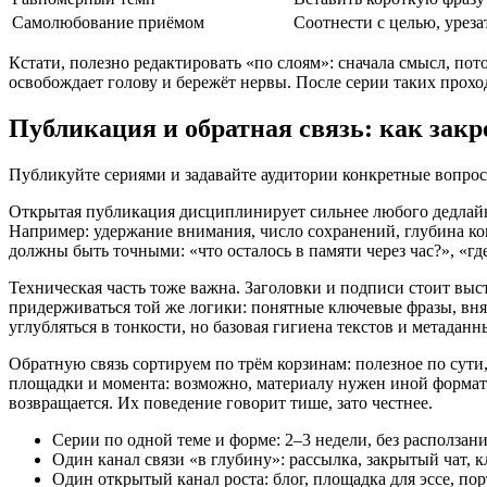
Самолюбование приёмом
Соотнести с целью, урез
Кстати, полезно редактировать «по слоям»: сначала смысл, по
освобождает голову и бережёт нервы. После серии таких проход
Публикация и обратная связь: как закр
Публикуйте сериями и задавайте аудитории конкретные вопрос
Открытая публикация дисциплинирует сильнее любого дедлайна
Например: удержание внимания, число сохранений, глубина ком
должны быть точными: «что осталось в памяти через час?», «г
Техническая часть тоже важна. Заголовки и подписи стоит вы
придерживаться той же логики: понятные ключевые фразы, вня
углубляться в тонкости, но базовая гигиена текстов и метаданн
Обратную связь сортируем по трём корзинам: полезное по сути
площадки и момента: возможно, материалу нужен иной формат и
возвращается. Их поведение говорит тише, зато честнее.
Серии по одной теме и форме: 2–3 недели, без расползани
Один канал связи «в глубину»: рассылка, закрытый чат, 
Один открытый канал роста: блог, площадка для эссе, пор