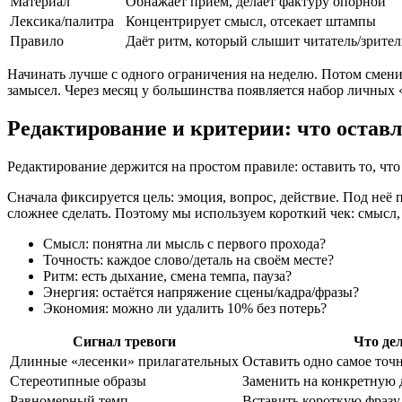
Материал
Обнажает приём, делает фактуру опорной
Лексика/палитра
Концентрирует смысл, отсекает штампы
Правило
Даёт ритм, который слышит читатель/зрител
Начинать лучше с одного ограничения на неделю. Потом смени
замысел. Через месяц у большинства появляется набор личных 
Редактирование и критерии: что остав
Редактирование держится на простом правиле: оставить то, что
Сначала фиксируется цель: эмоция, вопрос, действие. Под неё 
сложнее сделать. Поэтому мы используем короткий чек: смысл, 
Смысл: понятна ли мысль с первого прохода?
Точность: каждое слово/деталь на своём месте?
Ритм: есть дыхание, смена темпа, пауза?
Энергия: остаётся напряжение сцены/кадра/фразы?
Экономия: можно ли удалить 10% без потерь?
Сигнал тревоги
Что де
Длинные «лесенки» прилагательных
Оставить одно самое точ
Стереотипные образы
Заменить на конкретную 
Равномерный темп
Вставить короткую фразу