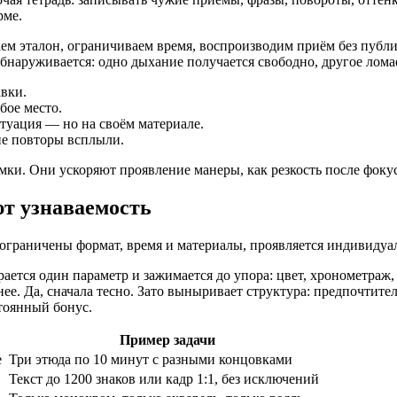
рме.
 эталон, ограничиваем время, воспроизводим приём без публики.
бнаруживается: одно дыхание получается свободно, другое ломае
авки.
бое место.
ктуация — но на своём материале.
кие повторы всплыли.
амки. Они ускоряют проявление манеры, как резкость после фокус
т узнаваемость
 ограничены формат, время и материалы, проявляется индивиду
ется один параметр и зажимается до упора: цвет, хронометраж, 
нее. Да, сначала тесно. Зато выныривает структура: предпочти
тоянный бонус.
Пример задачи
е
Три этюда по 10 минут с разными концовками
Текст до 1200 знаков или кадр 1:1, без исключений