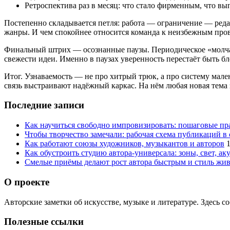
Ретроспектива раз в месяц: что стало фирменным, что вып
Постепенно складывается петля: работа — ограничение — реда
жанры. И чем спокойнее относится команда к неизбежным прова
Финальный штрих — осознанные паузы. Периодическое «молчание
свежести идеи. Именно в паузах уверенность перестаёт быть бл
Итог. Узнаваемость — не про хитрый трюк, а про систему мале
связь выстраивают надёжный каркас. На нём любая новая тема 
Последние записи
Как научиться свободно импровизировать: пошаговые пр
Чтобы творчество замечали: рабочая схема публикаций в 
Как работают союзы художников, музыкантов и авторов
Как обустроить студию автора‑универсала: зоны, свет, ак
Смелые приёмы делают рост автора быстрым и стиль жи
О проекте
Авторские заметки об искусстве, музыке и литературе. Здесь 
Полезные ссылки