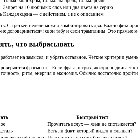
Только монохром, только акварель, только рояль
Запрет на 10 любимых слов или два цвета на серию
ь
Каждая сцена — с действием, а не с описанием
ть. С третьей недели можно комбинировать два. Важно фиксиров
«не договариваться»: свои табу и свои трамплины. Это прямые 
лять, что выбрасывать
 работает на замысел, и убрать остальное. Чёткие критерии уме
проверяются фрагменты. Если фраза, штрих, аккорд не двигает к 
точность, ритм, энергия и экономия. Обычно достаточно пройтис
лать
Быстрый тест
ное
Прочитать вслух — язык не спотыкается?
деталь
Есть ли факт, который виден и слышен?
 или жёсткий поворот
Пульс текста не спит больше 5 строк?