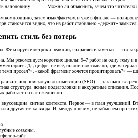
ать наполовину
Можно ли объяснить, зачем это читателю?
том композицию, затем язык/фактуру, и уже в финале — полировк
ов становится видно, что из работ стабильно «держит» замысел.
епить стиль без потерь
ы. Фиксируйте метрики реакции, сохраняйте заметки — это зак
. Мы рекомендуем короткие циклы: 5–7 работ на одну тему и в
ментариев. Да, цифры не всё, но они показывают, где материал
де темп просел?», «какой фрагмент хочется процитировать?» — ш
страивать под поисковую оптимизацию (SEO) — так шанс встречи
тная структура, ясные подзаголовки и аккуратные описания. По
ых работает на вас ежедневно.
, вкусовщина, сигнал контекста. Первое — в план улучшений. В
ли другая точка входа. И, между прочим, не забываем про «тих
й.
клубные созвоны.
тфолио-сайт.