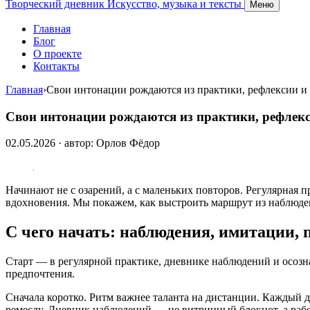
Творческий дневник
Искусство, музыка и тексты
Меню
Главная
Блог
О проекте
Контакты
Главная
›
Свои интонации рождаются из практики, рефлексии и
Свои интонации рождаются из практики, рефлек
02.05.2026 · автор: Орлов Фёдор
Начинают не с озарений, а с маленьких повторов. Регулярная
вдохновения. Мы покажем, как выстроить маршрут из наблюде
С чего начать: наблюдения, имитации,
Старт — в регулярной практике, дневнике наблюдений и осоз
предпочтения.
Сначала коротко. Ритм важнее таланта на дистанции. Каждый де
ремеслу. Дневник наблюдений — не витринный блокнот, а рабо