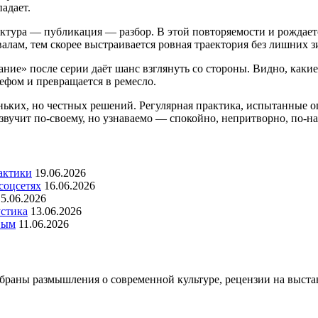
адает.
ктура — публикация — разбор. В этой повторяемости и рождаетс
лам, тем скорее выстраивается ровная траектория без лишних з
» после серии даёт шанс взглянуть со стороны. Видно, какие с
ефом и превращается в ремесло.
ньких, но честных решений. Регулярная практика, испытанные о
звучит по-своему, но узнаваемо — спокойно, непритворно, по-н
актики
19.06.2026
соцсетях
16.06.2026
15.06.2026
устика
13.06.2026
вым
11.06.2026
собраны размышления о современной культуре, рецензии на выста