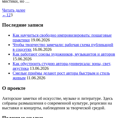
мистики, но …
Читать далее
←
1
2
3
Последние записи
Как научиться свободно импровизировать: пошаговые
практики
19.06.2026
Чтобы творчество замечали: рабочая схема публикаций
в соцсетях
16.06.2026
Как работают союзы художников, музыкантов и авторов
15.06.2026
Как обустроить студию автора‑универсала: зоны, свет,
акустика
13.06.2026
Смелые приёмы делают рост автора быстрым и стиль
живым
11.06.2026
О проекте
Авторские заметки об искусстве, музыке и литературе. Здесь
собраны размышления о современной культуре, рецензии на
выставки и концерты, наблюдения за творческой средой.
Полезные ссылки